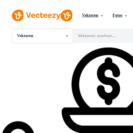
Vektoren
Fotos
Vektoren
Alle Bilder
Fotos
PNGs
PSDs
SVGs
Vorlagen
Vektoren
Videos
Motion Graphics
Redaktionelle Bilder
Redaktionelle Ereignisse