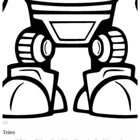
t Teilen