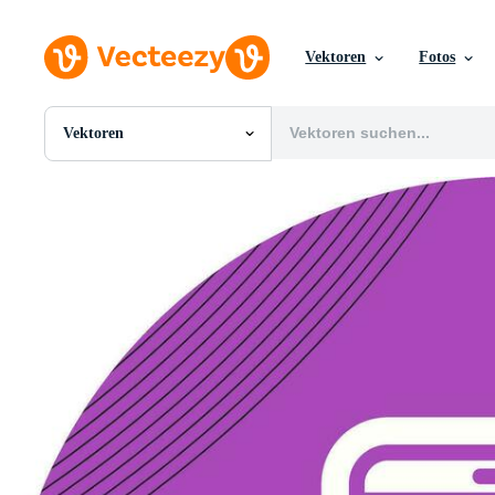
Vektoren
Fotos
Vektoren
Alle Bilder
Fotos
PNGs
PSDs
SVGs
Vorlagen
Vektoren
Videos
Motion Graphics
Redaktionelle Bilder
Redaktionelle Ereignisse