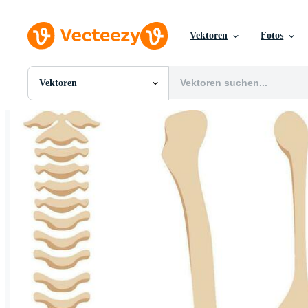
Vektoren
Fotos
Vektoren
Alle Bilder
Fotos
PNGs
PSDs
SVGs
Vorlagen
Vektoren
Videos
Motion Graphics
Redaktionelle Bilder
Redaktionelle Ereignisse