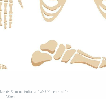
ekorativ Elemente isoliert auf Weiß Hintergrund Pro
Vektor