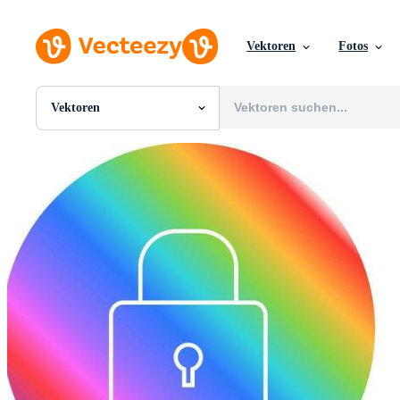
Vektoren
Fotos
Vektoren
Alle Bilder
Fotos
PNGs
PSDs
SVGs
Vorlagen
Vektoren
Videos
Motion Graphics
Redaktionelle Bilder
Redaktionelle Ereignisse