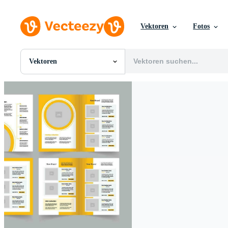
Vektoren
Fotos
Vektoren
Alle Bilder
Fotos
PNGs
PSDs
SVGs
Vorlagen
Vektoren
Videos
Motion Graphics
Redaktionelle Bilder
Redaktionelle Ereignisse