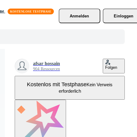
äne
Anmelden
Einloggen
afsar hossain
Folgen
904 Ressourcen
Kostenlos mit Testphase
Kein Verweis
erforderlich