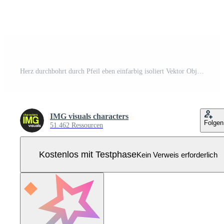
Herz durchbohrt durch Pfeil eben einfarbig isoliert Vektor Objekt. Amor Pfeil. Liebe und Hingabe. editierbar schwarz und Weiß Linie Kunst Zeichnung. einfach Gliederung Stelle Illustration zum Netz Grafik Design Pro Vektor
IMG visuals characters
Folgen
51.462 Ressourcen
Kostenlos mit Testphase
Kein Verweis erforderlich