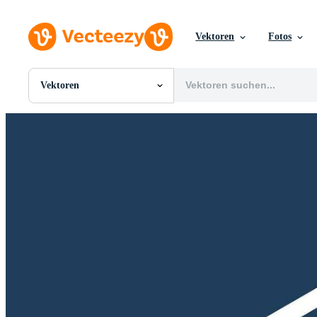
Vektoren
Fotos
Vektoren
Alle Bilder
Fotos
PNGs
PSDs
SVGs
Vorlagen
Vektoren
Videos
Motion Graphics
Redaktionelle Bilder
Redaktionelle Ereignisse