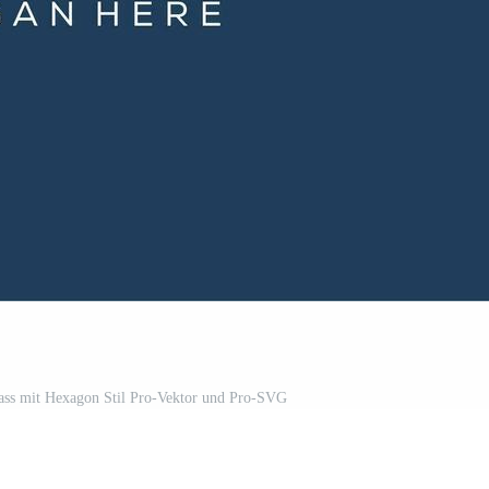
ass mit Hexagon Stil Pro-Vektor und Pro-SVG