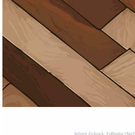
hölzern Zickzack- Fußboden Oberfl