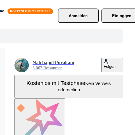
äne
Anmelden
Einloggen
Natchapol Purakam
Folgen
3.063 Ressourcen
Kostenlos mit Testphase
Kein Verweis
erforderlich