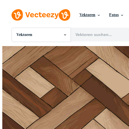
Vektoren
Fotos
Vektoren
Alle Bilder
Fotos
PNGs
PSDs
SVGs
Vorlagen
Vektoren
Videos
Motion Graphics
Redaktionelle Bilder
Redaktionelle Ereignisse