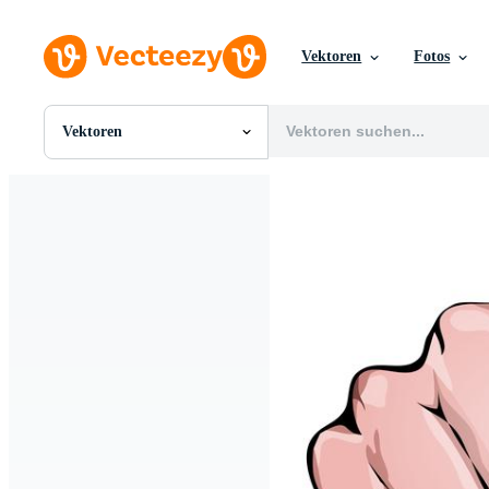
Vektoren
Fotos
Vektoren
Alle Bilder
Fotos
PNGs
PSDs
SVGs
Vorlagen
Vektoren
Videos
Motion Graphics
Redaktionelle Bilder
Redaktionelle Ereignisse