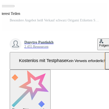
nterest Teilen
Besondere Angebot heiß Verkauf schwarz Origami Etiketten Satz. Verkauf 55, 65, 75 aus Rabatt Pro-Vektor und Pro-SVG
Dmytro Pantiukh
Folgen
2.455 Ressourcen
Kostenlos mit Testphase
Kein Verweis erforderlich