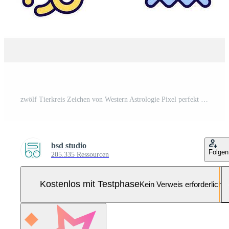
zwölf Tierkreis Zeichen von Western Astrologie Pixel perfekt rgb Farbe Symbole Satz. isoliert Vektor Illustrationen. einfach gefüllt Linie Zeichnungen Sammlung. editierbar Schlaganfall Pro-Vektor und Pro-SVG
bsd studio
Folgen
205.335 Ressourcen
Kostenlos mit Testphase
Kein Verweis erforderlich