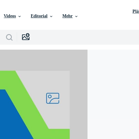
Pl
Videos
Editorial
Mehr