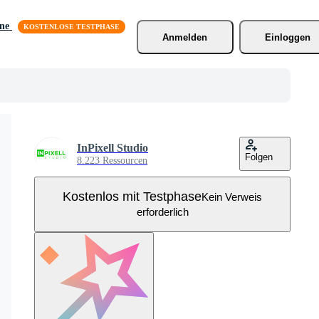
äne
Anmelden
Einloggen
InPixell Studio
Folgen
8.223 Ressourcen
Kostenlos mit Testphase
Kein Verweis
erforderlich