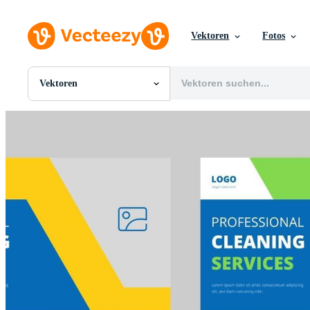
Vektoren
Fotos
Vektoren
Alle Bilder
Fotos
PNGs
PSDs
SVGs
Vorlagen
Vektoren
Videos
Motion Graphics
Redaktionelle Bilder
Redaktionelle Ereignisse