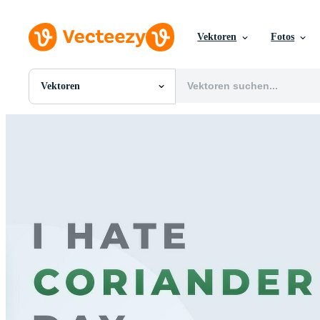
Vektoren
Fotos
Vektoren
Alle Bilder
Fotos
PNGs
PSDs
SVGs
Vorlagen
Vektoren
Videos
Motion Graphics
Redaktionelle Bilder
Redaktionelle Ereignisse