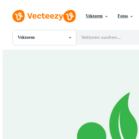
Vektoren
Fotos
Vektoren
Alle Bilder
Fotos
PNGs
PSDs
SVGs
Vorlagen
Vektoren
Videos
Motion Graphics
Redaktionelle Bilder
Redaktionelle Ereignisse