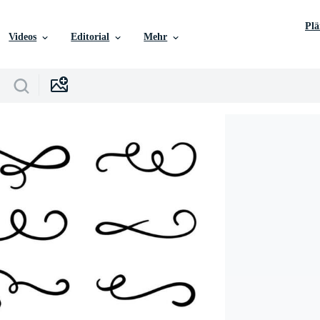
Pl
Videos
Editorial
Mehr