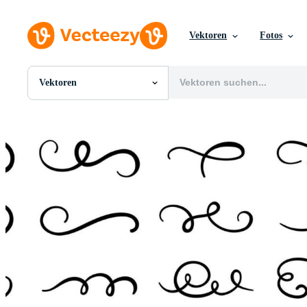
Vektoren
Fotos
Vektoren
Alle Bilder
Fotos
PNGs
PSDs
SVGs
Vorlagen
Vektoren
Videos
Motion Graphics
Redaktionelle Bilder
Redaktionelle Ereignisse