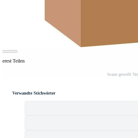
terest Teilen
braun gewellt Ve
Verwandte Stichwörter