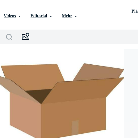
Pl
Videos
Editorial
Mehr