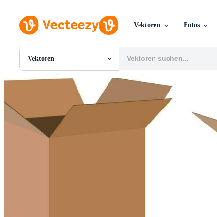
Vektoren
Fotos
Vektoren
Alle Bilder
Fotos
PNGs
PSDs
SVGs
Vorlagen
Vektoren
Videos
Motion Graphics
Redaktionelle Bilder
Redaktionelle Ereignisse