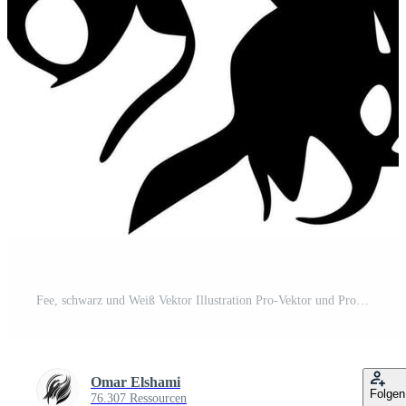
Fee, schwarz und Weiß Vektor Illustration Pro-Vektor und Pro-SVG
Omar Elshami
Folgen
76.307 Ressourcen