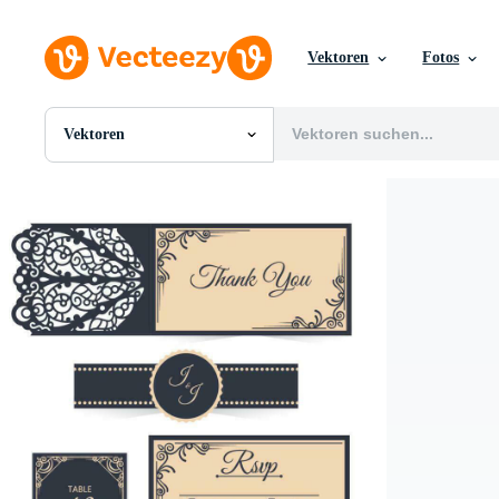
Vektoren
Fotos
Vektoren
Alle Bilder
Fotos
PNGs
PSDs
SVGs
Vorlagen
Vektoren
Videos
Motion Graphics
Redaktionelle Bilder
Redaktionelle Ereignisse