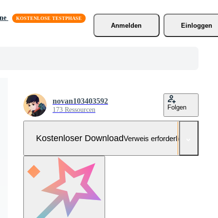
äne
Anmelden
Einloggen
novan103403592
Folgen
173 Ressourcen
Kostenloser Download
Verweis erforderlich