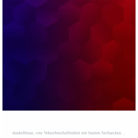
dunkelblaue, rote Vektorbeschaffenheit mit bunten Sechsecken. Pro Vektor