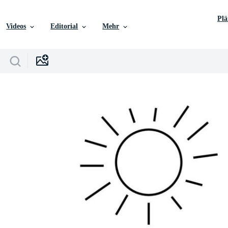
Pl
Videos
Editorial
Mehr