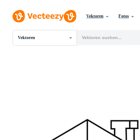
Vektoren
Fotos
Vektoren
Alle Bilder
Fotos
PNGs
PSDs
SVGs
Vorlagen
Vektoren
Videos
Motion Graphics
Redaktionelle Bilder
Redaktionelle Ereignisse