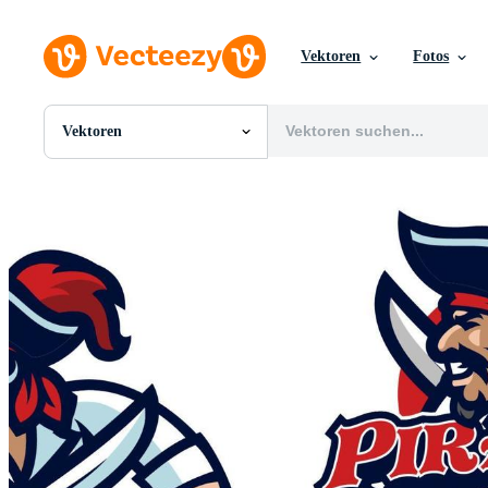
Vektoren
Fotos
Vektoren
Alle Bilder
Fotos
PNGs
PSDs
SVGs
Vorlagen
Vektoren
Videos
Motion Graphics
Redaktionelle Bilder
Redaktionelle Ereignisse