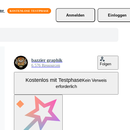
äne
Anmelden
Einloggen
bazzier graphik
Folgen
6.576 Ressourcen
Kostenlos mit Testphase
Kein Verweis
erforderlich