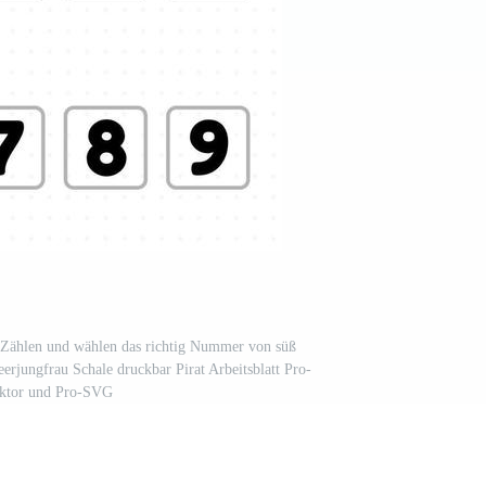
 Zählen und wählen das richtig Nummer von süß
erjungfrau Schale druckbar Pirat Arbeitsblatt Pro-
ktor und Pro-SVG