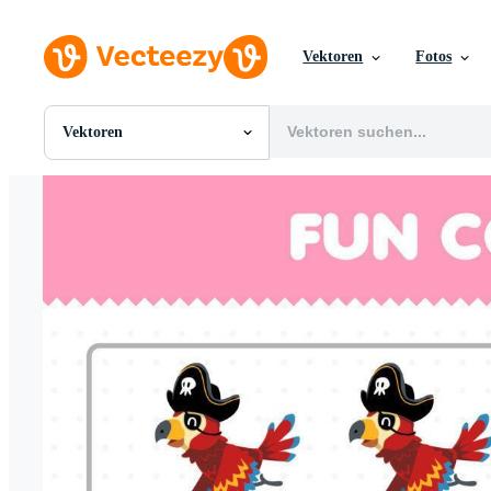
Vektoren
Fotos
Vektoren
Alle Bilder
Fotos
PNGs
PSDs
SVGs
Vorlagen
Vektoren
Videos
Motion Graphics
Redaktionelle Bilder
Redaktionelle Ereignisse