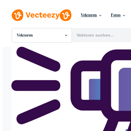
Vektoren
Fotos
Vektoren
Alle Bilder
Fotos
PNGs
PSDs
SVGs
Vorlagen
Vektoren
Videos
Motion Graphics
Redaktionelle Bilder
Redaktionelle Ereignisse