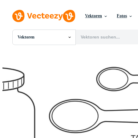
Vektoren
Fotos
Vektoren
Alle Bilder
Fotos
PNGs
PSDs
SVGs
Vorlagen
Vektoren
Videos
Motion Graphics
Redaktionelle Bilder
Redaktionelle Ereignisse