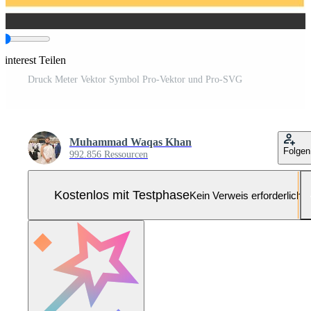
interest Teilen
Druck Meter Vektor Symbol Pro-Vektor und Pro-SVG
Muhammad Waqas Khan
Folgen
992.856 Ressourcen
Kostenlos mit Testphase
Kein Verweis erforderlich