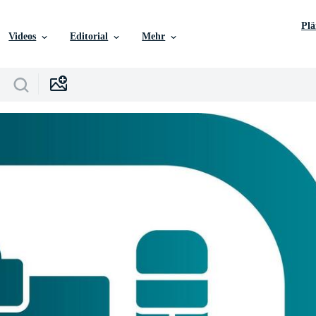
Pl
Videos
Editorial
Mehr