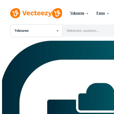
Vektoren
Fotos
Vektoren
Alle Bilder
Fotos
PNGs
PSDs
SVGs
Vorlagen
Vektoren
Videos
Motion Graphics
Redaktionelle Bilder
Redaktionelle Ereignisse