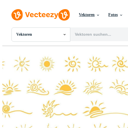
Vektoren
Fotos
Vektoren
Alle Bilder
Fotos
PNGs
PSDs
SVGs
Vorlagen
Vektoren
Videos
Motion Graphics
Redaktionelle Bilder
Redaktionelle Ereignisse