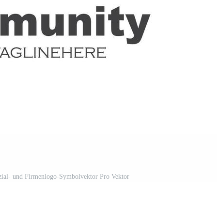
zial- und Firmenlogo-Symbolvektor Pro Vektor