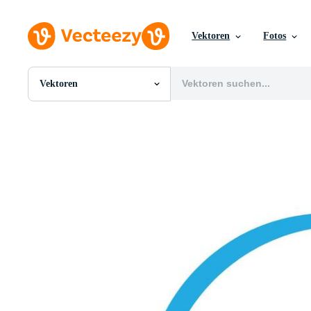
Vektoren
Fotos
Vektoren
Alle Bilder
Fotos
PNGs
PSDs
SVGs
Vorlagen
Vektoren
Videos
Motion Graphics
Redaktionelle Bilder
Redaktionelle Ereignisse