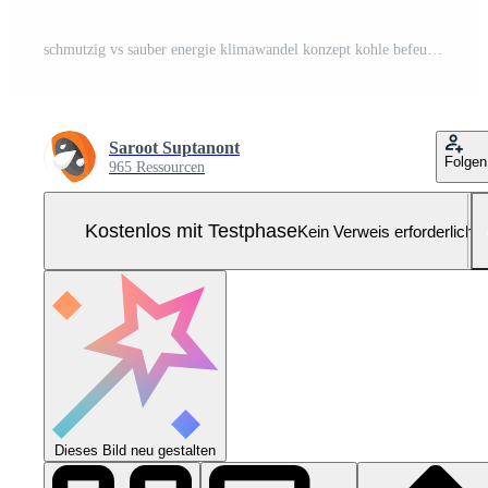
schmutzig vs sauber energie klimawandel konzept kohle befeuerte fossile brennstoffe stromkraftwerk und solarpanel kraftwerk isometrisch isoliert illustrationskarikatur Pro-Vektor und Pro-SVG
Saroot Suptanont
Folgen
965 Ressourcen
Kostenlos mit Testphase
Kein Verweis erforderlich
Dieses Bild neu gestalten