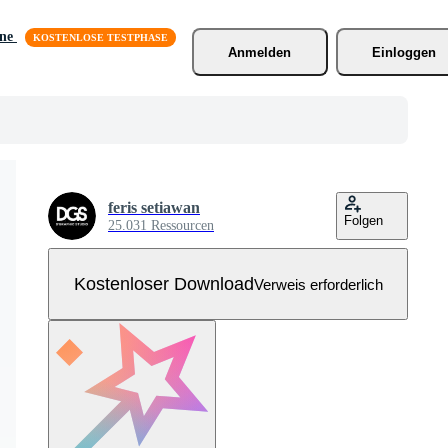
äne
Anmelden
Einloggen
feris setiawan
Folgen
25.031 Ressourcen
Kostenloser Download
Verweis erforderlich