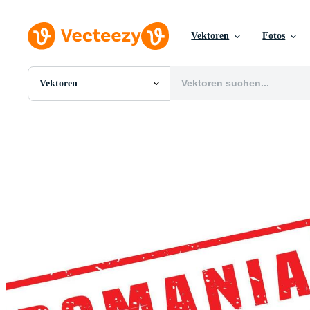
Vektoren
Fotos
Vektoren
Alle Bilder
Fotos
PNGs
PSDs
SVGs
Vorlagen
Vektoren
Videos
Motion Graphics
Redaktionelle Bilder
Redaktionelle Ereignisse