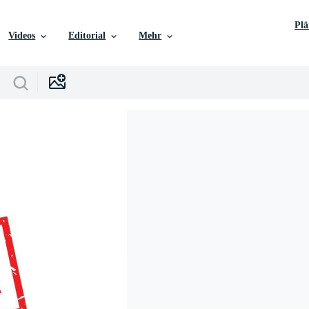
Pl
Videos
Editorial
Mehr