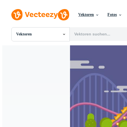
Vektoren
Fotos
Vektoren
Alle Bilder
Fotos
PNGs
PSDs
SVGs
Vorlagen
Vektoren
Videos
Motion Graphics
Redaktionelle Bilder
Redaktionelle Ereignisse