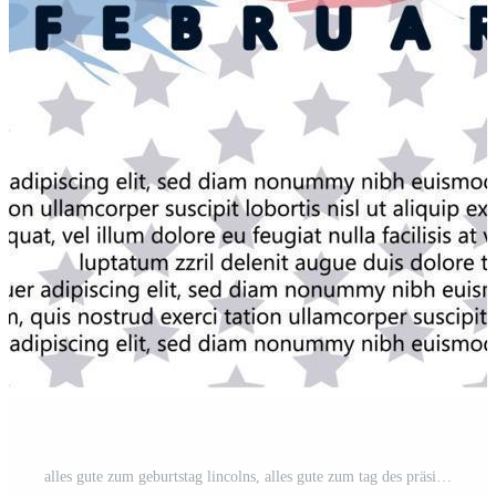
alles gute zum geburtstag lincolns, alles gute zum tag des präsidenten in den vereinigten staaten. Washingtons Geburtstag. Bundesfeiertag in Amerika. im Februar gefeiert. Poster, Banner und Hintergrund Kostenloser Vektor