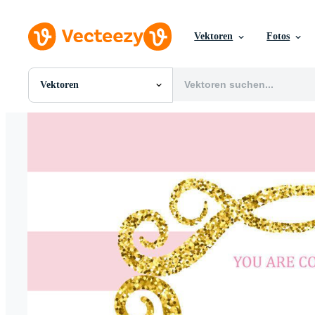
Vektoren
Fotos
Vektoren
Alle Bilder
Fotos
PNGs
PSDs
SVGs
Vorlagen
Vektoren
Videos
Motion Graphics
Redaktionelle Bilder
Redaktionelle Ereignisse