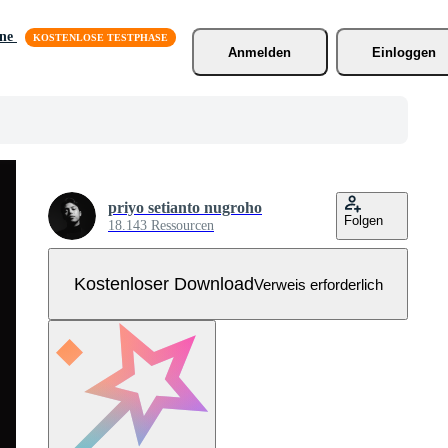
äne
Anmelden
Einloggen
priyo setianto nugroho
Folgen
18.143 Ressourcen
Kostenloser Download
Verweis erforderlich