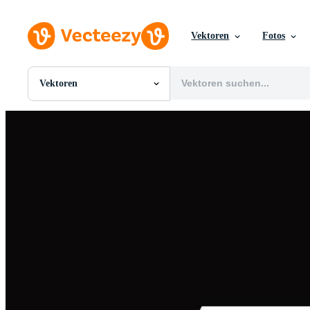
Vektoren
Fotos
Vektoren
Alle Bilder
Fotos
PNGs
PSDs
SVGs
Vorlagen
Vektoren
Videos
Motion Graphics
Redaktionelle Bilder
Redaktionelle Ereignisse