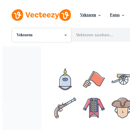
Vektoren
Fotos
Vektoren
Alle Bilder
Fotos
PNGs
PSDs
SVGs
Vorlagen
Vektoren
Videos
Motion Graphics
Redaktionelle Bilder
Redaktionelle Ereignisse