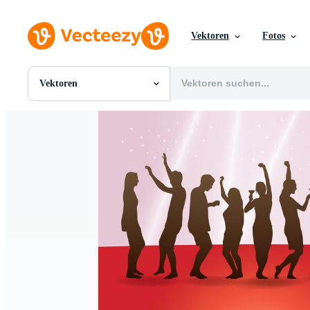
Vektoren
Fotos
Vektoren
Alle Bilder
Fotos
PNGs
PSDs
SVGs
Vorlagen
Vektoren
Videos
Motion Graphics
Redaktionelle Bilder
Redaktionelle Ereignisse