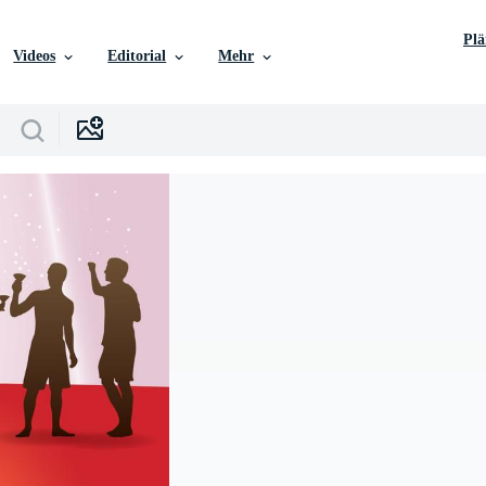
Pl
Videos
Editorial
Mehr