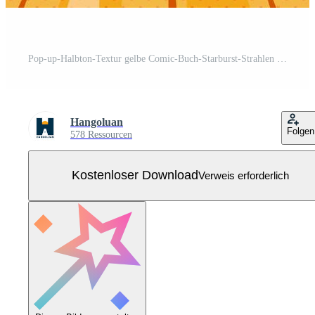
Pop-up-Halbton-Textur gelbe Comic-Buch-Starburst-Strahlen Retro-orangefarbene Hintergründe Comic-Stil Superhelden-Text, Sprechblase, Nachrichtendesign-Vektorillustration. lustiger retro-musterstreifen der karikatur Kostenloser Vektor
Hangoluan
Folgen
578 Ressourcen
Kostenloser Download
Verweis erforderlich