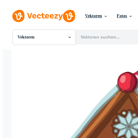
Vektoren
Fotos
Vektoren
Alle Bilder
Fotos
PNGs
PSDs
SVGs
Vorlagen
Vektoren
Videos
Motion Graphics
Redaktionelle Bilder
Redaktionelle Ereignisse