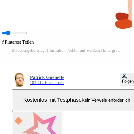
f Pinterest Teilen
Mädchengeburtstag, Illustration, Vektor auf weißem Hintergrund. Pro Vektor
Patrick Guenette
Folgen
183.414 Ressourcen
Kostenlos mit Testphase
Kein Verweis erforderlich