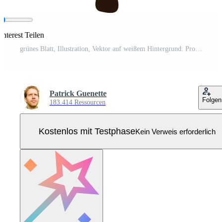
interest Teilen
grünes Blatt, Illustration, Vektor auf weißem Hintergrund. Pro Vektor
Patrick Guenette
Folgen
183.414 Ressourcen
Kostenlos mit Testphase
Kein Verweis erforderlich