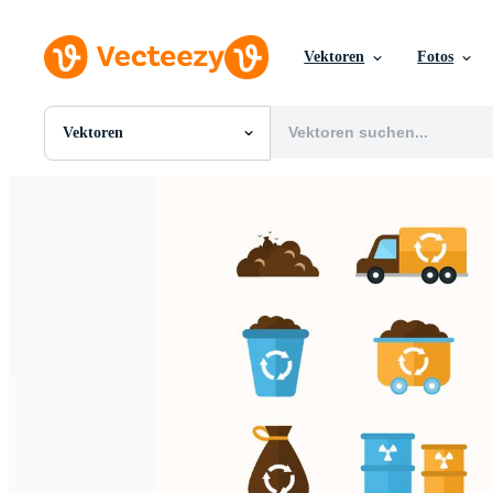
Vektoren
Fotos
Vektoren
Alle Bilder
Fotos
PNGs
PSDs
SVGs
Vorlagen
Vektoren
Videos
Motion Graphics
Redaktionelle Bilder
Redaktionelle Ereignisse