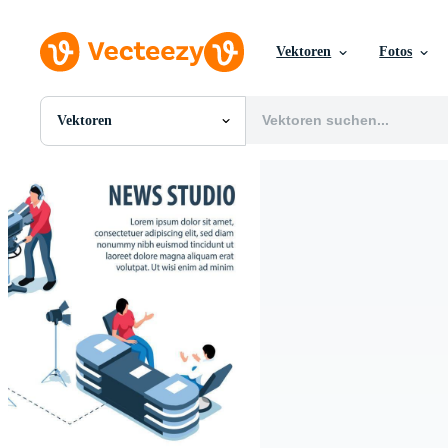
Vektoren
Fotos
Vektoren
Alle Bilder
Fotos
PNGs
PSDs
SVGs
Vorlagen
Vektoren
Videos
Motion Graphics
Redaktionelle Bilder
Redaktionelle Ereignisse