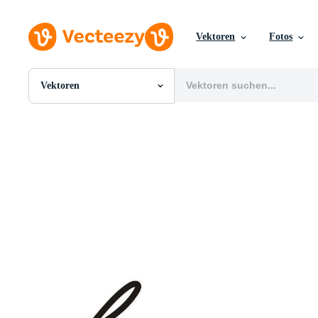
Vektoren
Fotos
Vektoren
Alle Bilder
Fotos
PNGs
PSDs
SVGs
Vorlagen
Vektoren
Videos
Motion Graphics
Redaktionelle Bilder
Redaktionelle Ereignisse