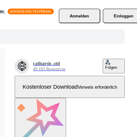
äne
Anmelden
Einloggen
catharsis .std
Folgen
49.103 Ressourcen
Kostenloser Download
Verweis erforderlich