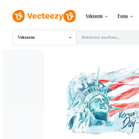
Vektoren
Fotos
Vektoren
Alle Bilder
Fotos
PNGs
PSDs
SVGs
Vorlagen
Vektoren
Videos
Motion Graphics
Redaktionelle Bilder
Redaktionelle Ereignisse