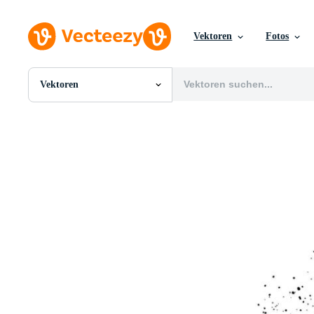
Vektoren
Fotos
Vektoren
Alle Bilder
Fotos
PNGs
PSDs
SVGs
Vorlagen
Vektoren
Videos
Motion Graphics
Redaktionelle Bilder
Redaktionelle Ereignisse