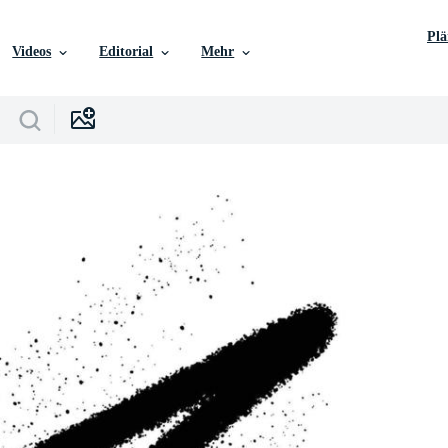
Pl
Videos
Editorial
Mehr