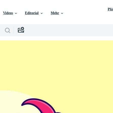
Pl
Videos
Editorial
Mehr