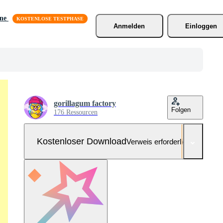
äne
Anmelden
Einloggen
gorillagum factory
Folgen
176 Ressourcen
Kostenloser Download
Verweis erforderlich