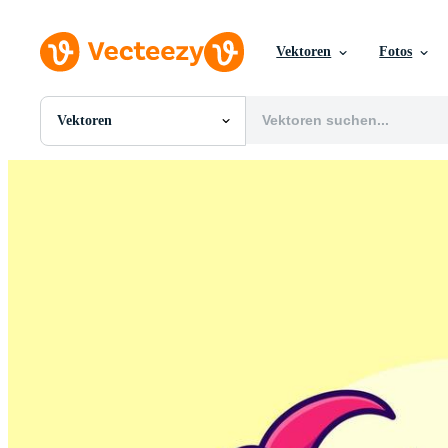
Vektoren
Fotos
Vektoren
Alle Bilder
Fotos
PNGs
PSDs
SVGs
Vorlagen
Vektoren
Videos
Motion Graphics
Redaktionelle Bilder
Redaktionelle Ereignisse