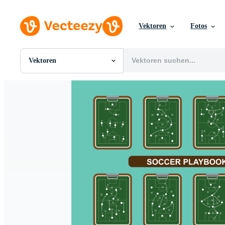
Vektoren
Fotos
Vektoren
Alle Bilder
Fotos
PNGs
PSDs
SVGs
Vorlagen
Vektoren
Videos
Motion Graphics
Redaktionelle Bilder
Redaktionelle Ereignisse