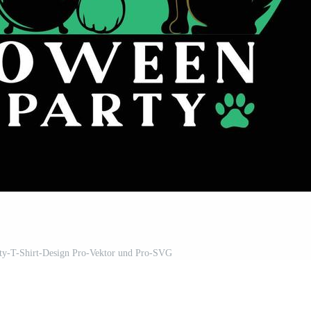
rty-T-Shirt-Design Pro-Vektor und Pro-SVG