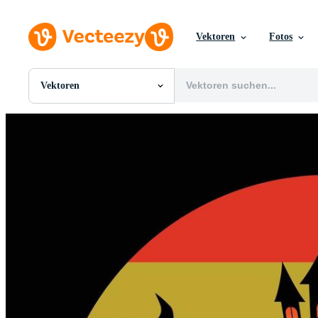
Vektoren
Fotos
Vektoren
Alle Bilder
Fotos
PNGs
PSDs
SVGs
Vorlagen
Vektoren
Videos
Motion Graphics
Redaktionelle Bilder
Redaktionelle Ereignisse