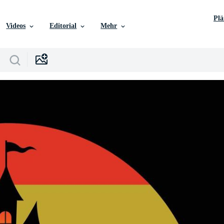
Pl
Videos
Editorial
Mehr