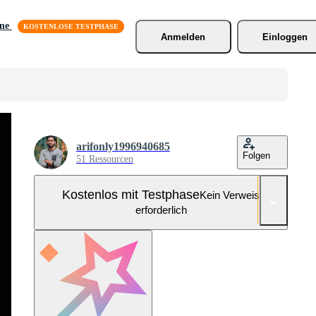
äne
Anmelden
Einloggen
arifonly1996940685
Folgen
51 Ressourcen
Kostenlos mit Testphase
Kein Verweis
erforderlich