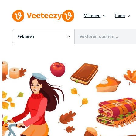
Vektoren
Fotos
Vektoren
Alle Bilder
Fotos
PNGs
PSDs
SVGs
Vorlagen
Vektoren
Videos
Motion Graphics
Redaktionelle Bilder
Redaktionelle Ereignisse